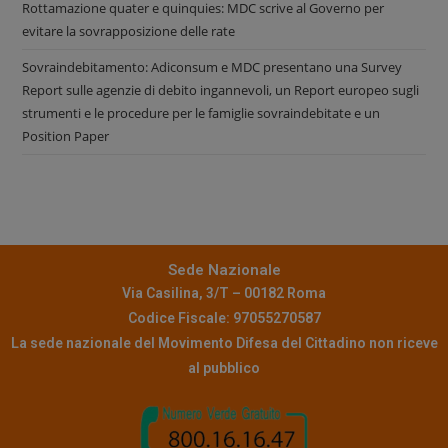
Rottamazione quater e quinquies: MDC scrive al Governo per
evitare la sovrapposizione delle rate
Sovraindebitamento: Adiconsum e MDC presentano una Survey
Report sulle agenzie di debito ingannevoli, un Report europeo sugli
strumenti e le procedure per le famiglie sovraindebitate e un
Position Paper
Sede Nazionale
Via Casilina, 3/T – 00182 Roma
Codice Fiscale: 97055270587
La sede nazionale del Movimento Difesa del Cittadino non riceve
al pubblico