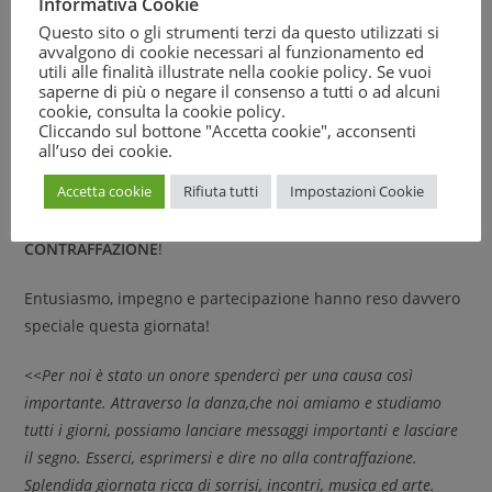
Informativa Cookie
sensibilizzare e tenere alta l’attenzione sulla contraffazione
Questo sito o gli strumenti terzi da questo utilizzati si
e i suoi impatti.
avvalgono di cookie necessari al funzionamento ed
utili alle finalità illustrate nella cookie policy. Se vuoi
L’appuntamento organizzato da MDC si è svolto domenica
saperne di più o negare il consenso a tutti o ad alcuni
cookie, consulta la
cookie policy
.
31 ottobre. Una bellissima giornata trascorsa al Mercato di
Cliccando sul bottone "Accetta cookie", acconsenti
Porta Portese Est! Con il nostro flash mob, realizzato
all’uso dei cookie.
nell’ambito del Progetto “
Io Sono Originale
”, curato dalle
Accetta cookie
Rifiuta tutti
Impostazioni Cookie
ragazze del Gruppo “
Bailando Insieme con Allegria
” dirette
dalla Maestra
Tiziana Cecconi
, abbiamo detto
NO ALLA
CONTRAFFAZIONE
!
Entusiasmo, impegno e partecipazione hanno reso davvero
speciale questa giornata!
<<Per noi è stato un onore spenderci per una causa così
importante. Attraverso la danza,che noi amiamo e studiamo
tutti i giorni, possiamo lanciare messaggi importanti e lasciare
il segno. Esserci, esprimersi e dire no alla contraffazione.
Splendida giornata ricca di sorrisi, incontri, musica ed arte.