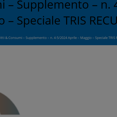
i – Supplemento – n. 
o – Speciale TRIS REC
ritti & Consumi – Supplemento – n. 4-5/2024 Aprile – Maggio – Speciale TRI