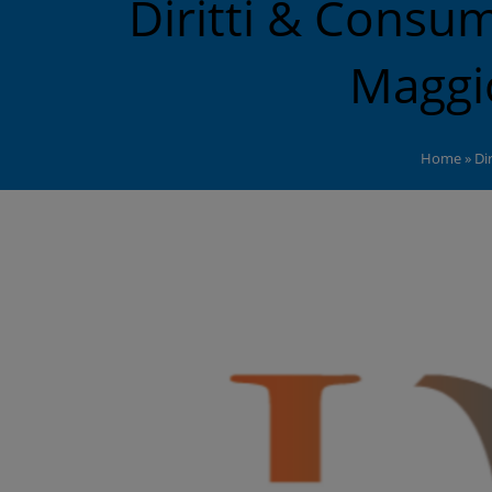
Diritti & Consum
Maggi
Home
»
Di