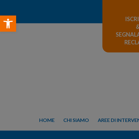
Open toolbar
ISCR
SEGNALA
REC
HOME
CHI SIAMO
AREE DI INTERV