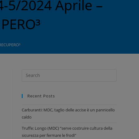
4-5/2024 Aprile –
UPERO³
S RECUPERO³
Recent Posts
Carburanti: MDC, taglio delle accise è un pannicello
caldo
Truffe: Longo (MDC) “serve costruire cultura della
sicurezza per fermare le frodi”