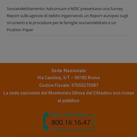
Sovraindebitamento: Adiconsum e MDC presentano una Survey
Report sulle agenzie di debito ingannevoli, un Report europeo sugli
strumenti e le procedure per le famiglie sovraindebitate e un
Position Paper
Sede Nazionale
Via Casilina, 3/T – 00182 Roma
Codice Fiscale: 97055270587
La sede nazionale del Movimento Difesa del Cittadino non riceve
al pubblico