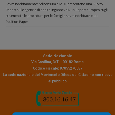
Sovraindebitamento: Adiconsum e MDC presentano una Survey
Report sulle agenzie di debito ingannevoli, un Report europeo sugli
strumenti e le procedure per le famiglie sovraindebitate e un
Position Paper
Sede Nazionale
Via Casilina, 3/T – 00182 Roma
Codice Fiscale: 97055270587
La sede nazionale del Movimento Difesa del Cittadino non riceve
al pubblico