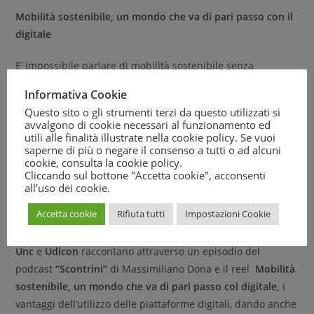
Mobilità sostenibile, un mondo che va di pari passo con il
digitale
E’ impossibile parlare di mobilità sostenibile senza
considerare l’importanza delle piattaforme digitali: con
Informativa Cookie
pochi tap sullo smartphone possiamo prenotare un
Questo sito o gli strumenti terzi da questo utilizzati si
monopattino elettrico, trovare un’auto in sharing o
avvalgono di cookie necessari al funzionamento ed
pianificare il percorso più veloce, combinando mezzi
utili alle finalità illustrate nella cookie policy. Se vuoi
saperne di più o negare il consenso a tutti o ad alcuni
pubblici e servizi di micromobilità.
cookie, consulta la
cookie policy
.
Cliccando sul bottone "Accetta cookie", acconsenti
L’utilizzo delle app è fondamentale per rendere il servizio
all’uso dei cookie.
più comodo e veloce, ma non vanno sottovalutati i rischi sia
Accetta cookie
Rifiuta tutti
Impostazioni Cookie
per i propri dati che per il portafogli!
Unc
e
Udicon
raccontano attraverso un episodio del
podcast
“Scontrini”
di Massimiliano Dona e il reel
Mobilità
sostenibile, un mondo che va di pari passo col digitale,
i
vantaggi dell’utilizzo delle piattaforme digitali, dando anche