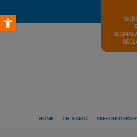
Open toolbar
ISCR
SEGNALA
REC
HOME
CHI SIAMO
AREE DI INTERV