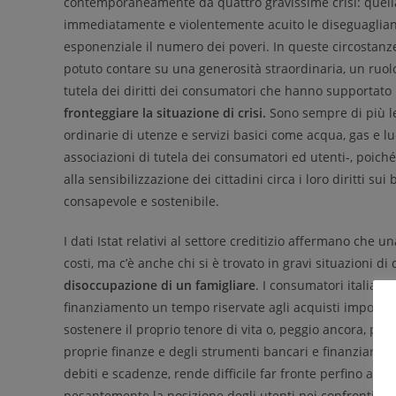
contemporaneamente da quattro gravissime crisi: quel
immediatamente e violentemente acuito le diseguaglianze
esponenziale il numero dei poveri. In queste circostanze
potuto contare su una generosità straordinaria, un ruolo 
tutela dei diritti dei consumatori che hanno supportato 
fronteggiare la situazione di crisi.
S
ono sempre di più le
ordinarie di utenze e servizi basici come acqua, gas e l
associazioni di tutela dei consumatori ed utenti-, poic
alla sensibilizzazione dei cittadini circa i loro diritti 
consapevole e sostenibile.
I dati Istat relativi al settore creditizio affermano che un
costi, ma c’è anche chi si è trovato in gravi situazioni di
disoccupazione di un famigliare
. I consumatori italian
finanziamento un tempo riservate agli acquisti important
sostenere il proprio tenore di vita o, peggio ancora, per
proprie finanze e degli strumenti bancari e finanziari p
debiti e scadenze, rende difficile far fronte perfino all
pesantemente la posizione degli utenti nei confronti deg