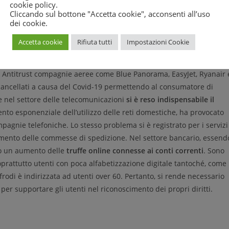
cookie policy
.
umenti finanziari durante l’attuale crisi.
Cliccando sul bottone "Accetta cookie", acconsenti all’uso
dei cookie.
a generato molte problematiche a danno dei consumatori anche per
Accetta cookie
Rifiuta tutti
Impostazioni Cookie
 e sulle frodi bancarie
. Nel settore trasporti inizialmente era stata
ire al consumatore la possibilità di riutilizzo delle spese sostenut
nto Antitrust compagnie aeree come Blue Panorama, EasyJet, Ryanair 
i cancellati a causa del Covid-19 permettendo al consumatore di
e nel settore delle telecomunicazioni
si è reso indispensabile il
ento esponenziale dell’utilizzo delle reti domestiche, ha provocato
agnie telefoniche. Lo stesso problema si è registrato per i servizi
’aumento delle commesse di spedizione. Nel settore bancario, essend
ato un aumento delle
truffe online connesse ai conti correnti
. Sono
soprattutto utenti con poca alfabetizzazione digitale tantoché, come
 frodi è indirizzata ad utenti over 60. Pertanto, si rende necessario
per supportare gli utenti nel riconoscimento dei propri diritti.