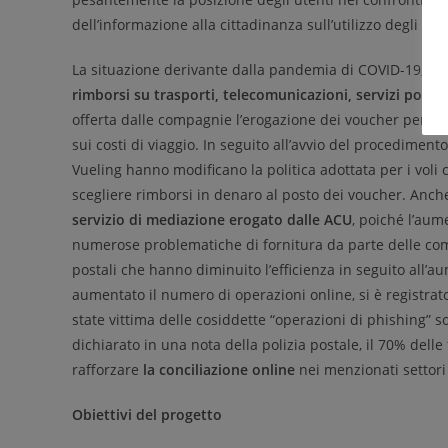
dell’informazione alla cittadinanza sull’utilizzo degli str
La situazione derivante dalla pandemia di COVID-19, h
rimborsi su trasporti, telecomunicazioni, servizi postali
offerta dalle compagnie l’erogazione dei voucher per offr
sui costi di viaggio. In seguito all’avvio del procedime
Vueling hanno modificano la politica adottata per i vol
scegliere rimborsi in denaro al posto dei voucher. Anch
servizio di mediazione erogato dalle ACU
, poiché l’aum
numerose problematiche di fornitura da parte delle comp
postali che hanno diminuito l’efficienza in seguito all
aumentato il numero di operazioni online, si è registr
state vittima delle cosiddette “operazioni di phishing” 
dichiarato in una nota della polizia postale, il 70% delle
rafforzare
la conciliazione online
nei menzionati settori 
Obiettivi del progetto