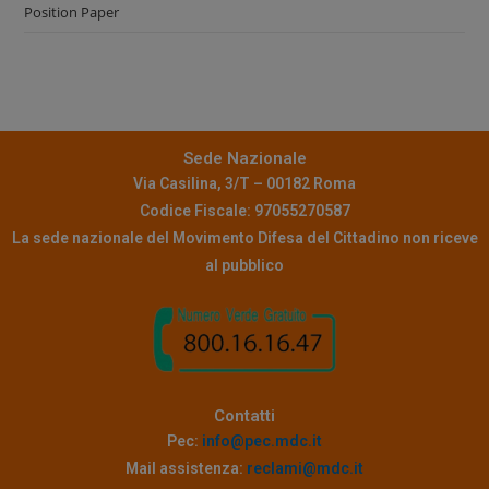
Position Paper
Sede Nazionale
Via Casilina, 3/T – 00182 Roma
Codice Fiscale: 97055270587
La sede nazionale del Movimento Difesa del Cittadino non riceve
al pubblico
Contatti
Pec:
info@pec.mdc.it
Mail assistenza:
reclami@mdc.it