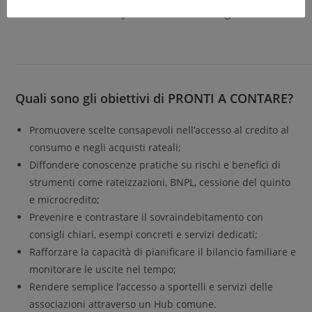
Sportelli assistenza Progetto DRIN
Quali sono gli obiettivi di PRONTI A CONTARE?
Promuovere scelte consapevoli nell’accesso al credito al
consumo e negli acquisti rateali;
Diffondere conoscenze pratiche su rischi e benefici di
strumenti come rateizzazioni, BNPL, cessione del quinto
e microcredito;
Prevenire e contrastare il sovraindebitamento con
consigli chiari, esempi concreti e servizi dedicati;
Rafforzare la capacità di pianificare il bilancio familiare e
monitorare le uscite nel tempo;
Rendere semplice l’accesso a sportelli e servizi delle
associazioni attraverso un Hub comune.