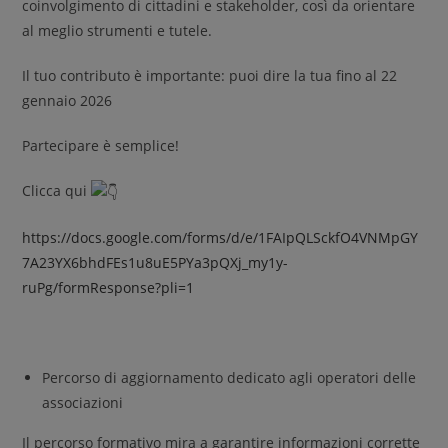
coinvolgimento di cittadini e stakeholder, così da orientare
al meglio strumenti e tutele.
Il tuo contributo è importante: puoi dire la tua fino al 22
gennaio 2026
Partecipare è semplice!
Clicca qui
https://docs.google.com/forms/d/e/1FAIpQLSckfO4VNMpGY
7A23YX6bhdFEs1u8uE5PYa3pQXj_my1y-
ruPg/formResponse?pli=1
Percorso di aggiornamento dedicato agli operatori delle
associazioni
Il percorso formativo mira a garantire informazioni corrette