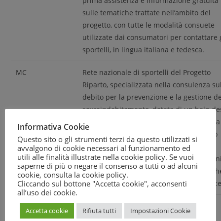
prima assistenza e informazione gratuita
sulle tematiche trattate nell’ambito del
progetto, con tutte le modalità consuete
utilizzate dai consumatori per contattare 
sportelli, in lingua italiana e tedesca.
MC
Rete nazionale di sportelli del Progetto
Riparto, specializzata nella consulenza su
debito per la prevenzione e la gestione de
sovraindebitamento, dotata di un help de
attivo da linea fissa e mobile e collegato a
Informativa Cookie
uno sportello virtuale che offre un primo
Questo sito o gli strumenti terzi da questo utilizzati si
supporto alla cittadinanza in difficoltà. Il
avvalgono di cookie necessari al funzionamento ed
utili alle finalità illustrate nella cookie policy. Se vuoi
servizio include un consulente online sen
saperne di più o negare il consenso a tutti o ad alcuni
dedicato alla gestione delle problematich
cookie, consulta la
cookie policy
.
Cliccando sul bottone "Accetta cookie", acconsenti
più complesse nell’ambito del debt advice
all’uso dei cookie.
MDC
Sportello nazionale online
Accetta cookie
Rifiuta tutti
Impostazioni Cookie
Sportelli assistenza Progetto FEELING