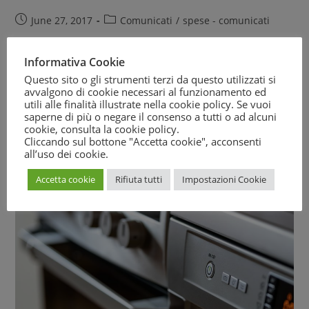
June 27, 2017
Comunicati
/
spese - comunicati
Attenzione alle vendite piramidali, che promettono facili
Informativa Cookie
guadagni dietro cui si nascondono pesanti perdite. A
Questo sito o gli strumenti terzi da questo utilizzati si
lanciare l’allerta è il Movimento Difesa del Cittadino
avvalgono di cookie necessari al funzionamento ed
utili alle finalità illustrate nella cookie policy. Se vuoi
nell'ambito di una survey avviata da alcuni mesi…
saperne di più o negare il consenso a tutti o ad alcuni
cookie, consulta la
cookie policy
.
Cliccando sul bottone "Accetta cookie", acconsenti
Continue Reading
all’uso dei cookie.
Accetta cookie
Rifiuta tutti
Impostazioni Cookie