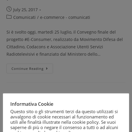
July 25, 2017
Comunicati
/
e-commerce - comunicati
Si è svolto oggi, martedì 25 luglio, il Convegno finale del
progetto #E-Consumer, realizzato da Movimento Difesa del
Cittadino, Codacons e Associazione Utenti Servizi
Radiotelevisivi e finanziato dal Ministero dello…
Continue Reading
Informativa Cookie
Questo sito o gli strumenti terzi da questo utilizzati si
avvalgono di cookie necessari al funzionamento ed
utili alle finalità illustrate nella cookie policy. Se vuoi
saperne di più o negare il consenso a tutti o ad alcuni