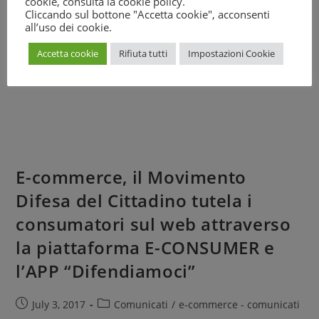
cookie, consulta la
cookie policy
.
Cliccando sul bottone "Accetta cookie", acconsenti
all’uso dei cookie.
Accetta cookie
Rifiuta tutti
Impostazioni Cookie
E-commerce, il Movimento
Difesa del Cittadino tutela i
consumatori sul web attraverso
la piattaforma E-CONSUMER e
l’APP “Difendiamoci”
July 3, 2017
Comunicati
/
e-commerce - comunicati