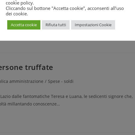
cookie policy
.
Cliccando sul bottone "Accetta cookie", acconsenti all’uso
dei cookie.
ta notificata erroneamente una cartella di pagamento. Rivolgendosi
e della riscossione e ottenere una risposta…
Accetta cookie
Rifiuta tutti
Impostazioni Cookie
persone truffate
lica amministrazione
/
Spese - soldi
 Lazio dalle fantomatiche Teresa e Luana, le sedicenti signore che,
ficoltà millantando conoscenze…