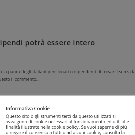
ipendi potrà essere intero
 paura degli italiani pensionati o dipendenti di trovarsi senza l
 Questo il commento…
Informativa Cookie
Questo sito o gli strumenti terzi da questo utilizzati si
ata? Chiedi aiuto a Equitalia!
avvalgono di cookie necessari al funzionamento ed utili alle
finalità illustrate nella cookie policy. Se vuoi saperne di più
o negare il consenso a tutti o ad alcuni cookie, consulta la