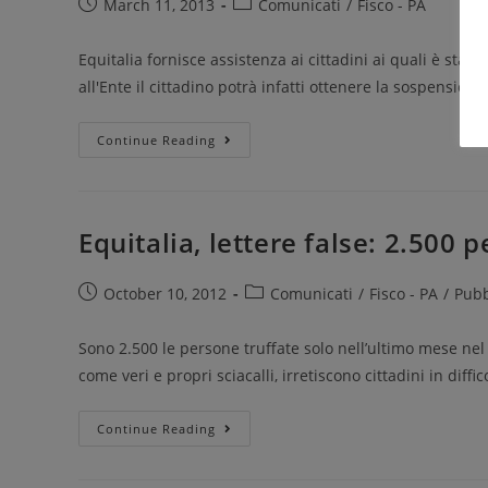
March 11, 2013
Comunicati
/
Fisco - PA
Equitalia fornisce assistenza ai cittadini ai quali è sta
all'Ente il cittadino potrà infatti ottenere la sospension
Continue Reading
Equitalia, lettere false: 2.500 
October 10, 2012
Comunicati
/
Fisco - PA
/
Pubb
Sono 2.500 le persone truffate solo nell’ultimo mese nel
come veri e propri sciacalli, irretiscono cittadini in dif
Continue Reading