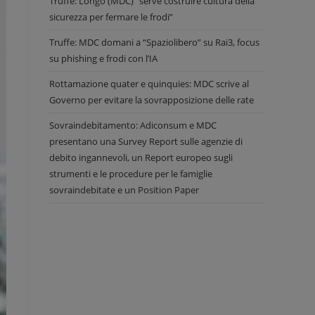
Truffe: Longo (MDC) “serve costruire cultura della
sicurezza per fermare le frodi”
Truffe: MDC domani a “Spaziolibero” su Rai3, focus
su phishing e frodi con l’IA
Rottamazione quater e quinquies: MDC scrive al
Governo per evitare la sovrapposizione delle rate
Sovraindebitamento: Adiconsum e MDC
presentano una Survey Report sulle agenzie di
debito ingannevoli, un Report europeo sugli
strumenti e le procedure per le famiglie
sovraindebitate e un Position Paper