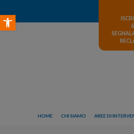
Open toolbar
ISCR
SEGNALA
REC
HOME
CHI SIAMO
AREE DI INTERV