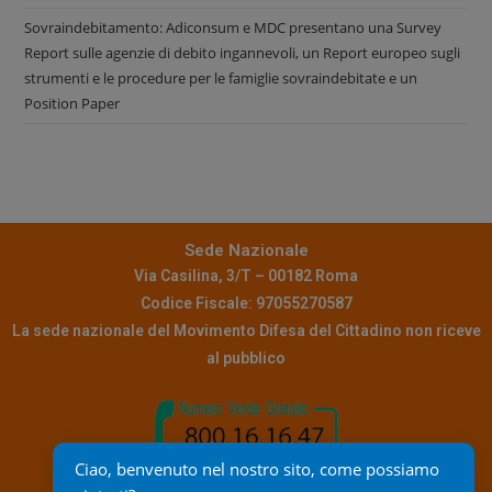
Sovraindebitamento: Adiconsum e MDC presentano una Survey
Report sulle agenzie di debito ingannevoli, un Report europeo sugli
strumenti e le procedure per le famiglie sovraindebitate e un
Position Paper
Sede Nazionale
Via Casilina, 3/T – 00182 Roma
Codice Fiscale: 97055270587
La sede nazionale del Movimento Difesa del Cittadino non riceve
al pubblico
Ciao, benvenuto nel nostro sito, come possiamo 