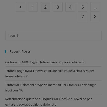
1
2
3
4
5
…
7
Recent Posts
Carburanti: MDC, taglio delle accise è un pannicello caldo
Truffe: Longo (MDC) “serve costruire cultura della sicurezza per
fermare le frodi”
Truffe: MDC domani a “Spaziolibero” su Rai3, focus su phishing e
frodi con l’IA
Rottamazione quater e quinquies: MDC scrive al Governo per
evitare la sovrapposizione delle rate