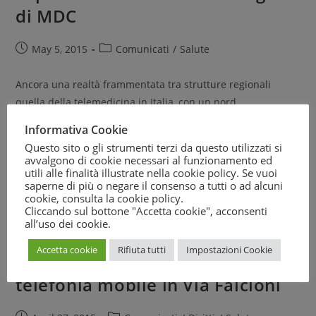
di MDC
May 5, 2015
Comunicati
/
Salute
Ancora una realtà frammentata tra strutture regionali
quella della telemedicina in Italia, con un nord
tendenzialmente più all’avanguardia nell’adozione di nuovi
Informativa Cookie
strumenti e servizi online. Sulle opportunità, i rischi e…
Questo sito o gli strumenti terzi da questo utilizzati si
avvalgono di cookie necessari al funzionamento ed
utili alle finalità illustrate nella cookie policy. Se vuoi
Continue Reading
saperne di più o negare il consenso a tutti o ad alcuni
cookie, consulta la
cookie policy
.
Cliccando sul bottone "Accetta cookie", acconsenti
all’uso dei cookie.
MDC Roma Nord contro
Accetta cookie
Rifiuta tutti
Impostazioni Cookie
l’installazione di un’antenna di
telefonia mobile in Via Falcioni