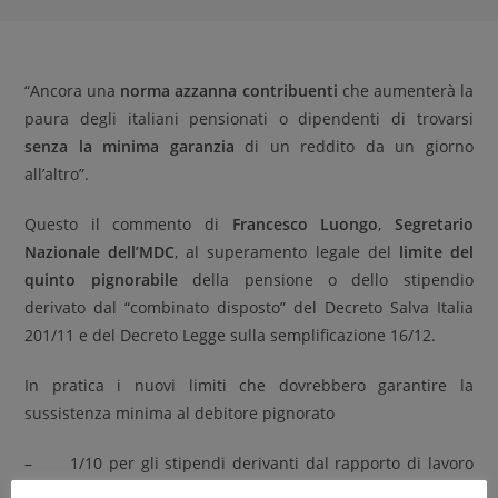
“Ancora una
norma azzanna contribuenti
che aumenterà la
paura degli italiani pensionati o dipendenti di trovarsi
senza la minima garanzia
di un reddito da un giorno
all’altro”.
Questo il commento di
Francesco Luongo
,
Segretario
Nazionale dell’MDC
, al superamento legale del
limite del
quinto pignorabile
della pensione o dello stipendio
derivato dal “combinato disposto” del Decreto Salva Italia
201/11 e del Decreto Legge sulla semplificazione 16/12.
In pratica i nuovi limiti che dovrebbero garantire la
sussistenza minima al debitore pignorato
– 1/10 per gli stipendi derivanti dal rapporto di lavoro
fino a 2.500,00 €;