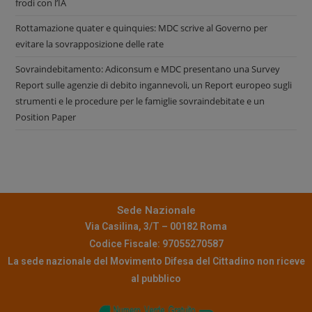
frodi con l’IA
Rottamazione quater e quinquies: MDC scrive al Governo per
evitare la sovrapposizione delle rate
Sovraindebitamento: Adiconsum e MDC presentano una Survey
Report sulle agenzie di debito ingannevoli, un Report europeo sugli
strumenti e le procedure per le famiglie sovraindebitate e un
Position Paper
Sede Nazionale
Via Casilina, 3/T – 00182 Roma
Codice Fiscale: 97055270587
La sede nazionale del Movimento Difesa del Cittadino non riceve
al pubblico