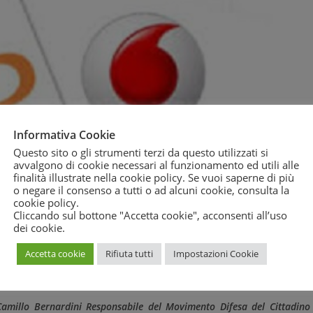
Informativa Cookie
izione in materia di telefonia prevede la possibilità di risolvere 
Questo sito o gli strumenti terzi da questo utilizzati si
etente per territorio: tale fase si può avviare qualora il tentati
avvalgono di cookie necessari al funzionamento ed utili alle
parzialmente, esito negativo e ha l’obiettivo di concludere la li
finalità illustrate nella cookie policy. Se vuoi saperne di più
o negare il consenso a tutti o ad alcuni cookie, consulta la
ncolante per le parti.
cookie policy
.
Cliccando sul bottone "Accetta cookie", acconsenti all’uso
cedimento amministrativo richiamati dalla legge n. 241/90 imponga
dei cookie.
e trasparenza tutelando, in particolare, ogni situazione giuridi
Accetta cookie
Rifiuta tutti
Impostazioni Cookie
della Pubblica Amministrazione che ha suscitato nel terzo 
Camillo Bernardini Responsabile del Movimento Difesa del Cittadino