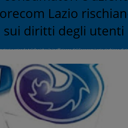
Corecom Lazio rischian
sui diritti degli utenti
tori e aziende telefoniche: le inefficienze del Corecom Lazio rischiano di ripe