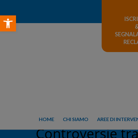
Open toolbar
ISCR
SEGNALA
REC
HOME
CHI SIAMO
AREE DI INTERV
Controversie tra