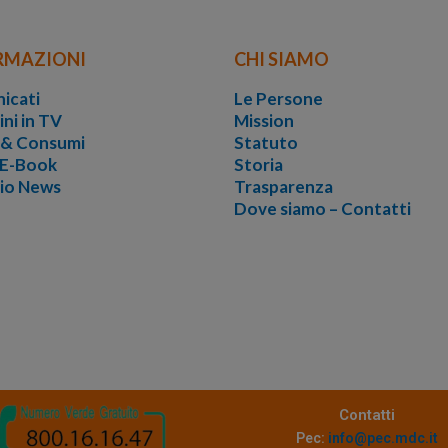
RMAZIONI
CHI SIAMO
icati
Le Persone
ini in TV
Mission
i & Consumi
Statuto
 E-Book
Storia
vio News
Trasparenza
Dove siamo – Contatti
Contatti
Pec:
info@pec.mdc.it