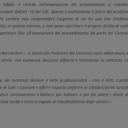
Infatti, il ritardo nell’emanazione dei provvedimenti si riverbe
 derivanti dall’art. 70 del CdC. Questo è esattamente il fulcro del proble
che sembra non comprendere l’urgenza di chi ha una line telefoni
etto, in quanto moroso, a non poter esercitare il proprio diritto di scel
o operatore fino all’emanazione del provvedimento da parte del Corec
o Bernardini –
si evince che l’indirizzo del Corecom Lazio abbia avuto 
 utenti con numerose decisioni difformi e totalmente in contrasto c
, dei contenuti decisori e delle professionalità
– così il dott. Camil
di tutti i Corecom e offrire risposte uniformi ai cittadini/utenti su tut
tori continueremo a batterci per tutelare e per far valere i diritti d
one sorda e cieca ai segnali di insoddisfazione degli utenti>>.