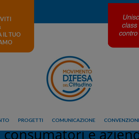
IVITI
&
 IL TUO
LAMO
ENTO
PROGETTI
COMUNICAZIONE
CONVENZIONE
 consumatori e aziend