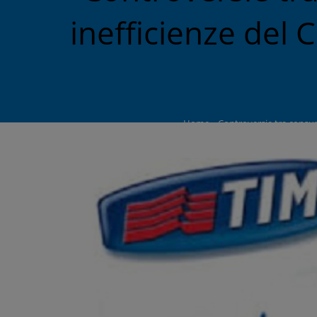
inefficienze del 
Home
»
Controversie tra consuma