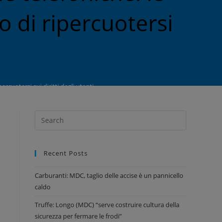
o di ripercuotersi
rcuotersi sui diritti degli utenti
Recent Posts
Carburanti: MDC, taglio delle accise è un pannicello
caldo
Truffe: Longo (MDC) “serve costruire cultura della
sicurezza per fermare le frodi”