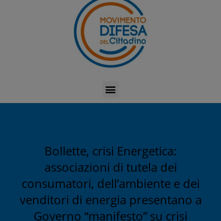
Bollette, crisi Energetica:
associazioni di tutela dei
consumatori, dell’ambiente e dei
venditori di energia presentano a
Governo “manifesto” su crisi