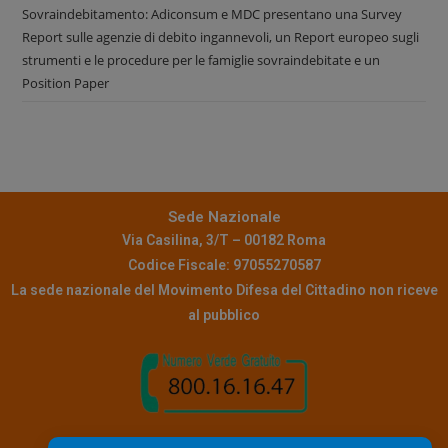
Sovraindebitamento: Adiconsum e MDC presentano una Survey
Report sulle agenzie di debito ingannevoli, un Report europeo sugli
strumenti e le procedure per le famiglie sovraindebitate e un
Position Paper
Sede Nazionale
Via Casilina, 3/T – 00182 Roma
Codice Fiscale: 97055270587
La sede nazionale del Movimento Difesa del Cittadino non riceve
al pubblico