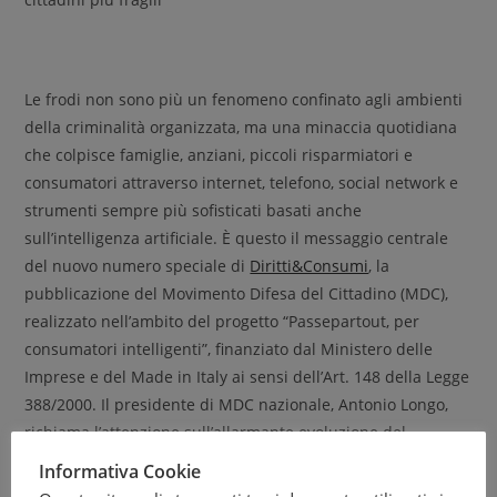
Le frodi non sono più un fenomeno confinato agli ambienti
della criminalità organizzata, ma una minaccia quotidiana
che colpisce famiglie, anziani, piccoli risparmiatori e
consumatori attraverso internet, telefono, social network e
strumenti sempre più sofisticati basati anche
sull’intelligenza artificiale. È questo il messaggio centrale
del nuovo numero speciale di
Diritti&Consumi
, la
pubblicazione del Movimento Difesa del Cittadino (MDC),
realizzato nell’ambito del progetto “Passepartout, per
consumatori intelligenti”, finanziato dal Ministero delle
Imprese e del Made in Italy ai sensi dell’Art. 148 della Legge
388/2000. Il presidente di MDC nazionale, Antonio Longo,
richiama l’attenzione sull’allarmante evoluzione del
fenomeno delle truffe e sulla necessità di rafforzare la
Informativa Cookie
prevenzione e la consapevolezza dei cittadini. “Non basta