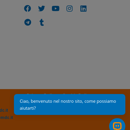
Privacy Policy
Cookie Policy
Ciao, benvenuto nel nostro sito, come possiamo 
aiutarti?
c.it
@mdc.it
Open 