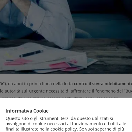
C), da anni in prima linea nella lotta
contro il sovraindebitament
le autorità sull’urgente necessità di affrontare il fenomeno del ”
Bu
 conosciuto una rapida ascesa negli ultimi anni, esponendo i
nche offre funzionalità avanzate
di BNPL, secondo il rapporto ABI
Informativa Cookie
di questo servizio.
Questo sito o gli strumenti terzi da questo utilizzati si
avvalgono di cookie necessari al funzionamento ed utili alle
 al consumo
n. 2023/2225 mira a rafforzare la protezione dei
finalità illustrate nella cookie policy. Se vuoi saperne di più