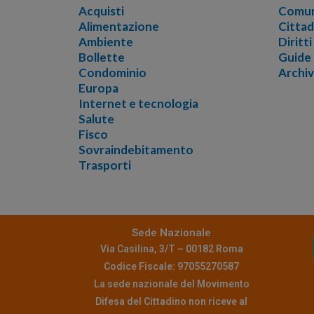
Acquisti
Comun
Alimentazione
Cittad
Ambiente
Diritt
Bollette
Guide
Condominio
Archi
Europa
Internet e tecnologia
Salute
Fisco
Sovraindebitamento
Trasporti
Sede Nazionale
Via Casilina, 3/T – 00182 Roma
Codice Fiscale: 97055270587
La sede nazionale del Movimento
Difesa del Cittadino non riceve al