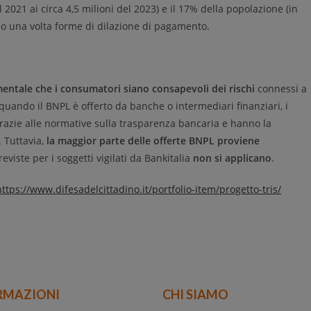
l 2021 ai circa 4,5 milioni del 2023) e il 17% della popolazione (in
no una volta forme di dilazione di pagamento.
entale che i consumatori siano consapevoli dei rischi
connessi a
quando il BNPL è offerto da banche o intermediari finanziari, i
azie alle normative sulla trasparenza bancaria e hanno la
. Tuttavia,
la maggior parte delle offerte BNPL proviene
eviste per i soggetti vigilati da Bankitalia
non si applicano
.
https://www.difesadelcittadino.it/portfolio-item/progetto-tris/
RMAZIONI
CHI SIAMO