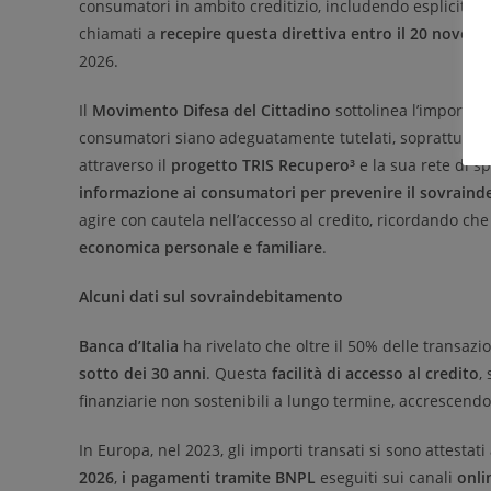
consumatori in ambito creditizio, includendo esplicitame
chiamati a
recepire questa direttiva entro il 20 novem
2026.
Il
Movimento Difesa del Cittadino
sottolinea l’importan
consumatori siano adeguatamente tutelati, soprattutto i
attraverso il
progetto TRIS Recupero³
e la sua rete di spo
informazione ai consumatori per prevenire il sovrain
agire con cautela nell’accesso al credito, ricordando ch
economica personale e familiare
.
Alcuni dati sul sovraindebitamento
Banca d’Italia
ha rivelato che oltre il 50% delle transa
sotto dei 30 anni
. Questa
facilità di accesso al credito
,
finanziarie non sostenibili a lungo termine, accrescendo
In Europa, nel 2023, gli importi transati si sono attestat
2026
,
i pagamenti tramite BNPL
eseguiti sui canali
onli