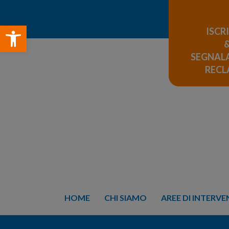
Open toolbar
ISCR
SEGNALA
REC
HOME
CHI SIAMO
AREE DI INTERV