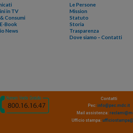
icati
Le Persone
ini in TV
Mission
i & Consumi
Statuto
 E-Book
Storia
vio News
Trasparenza
Dove siamo – Contatti
Contatti
Pec:
info@pec.mdc.it
Mail assistenza:
reclami@md
Ufficio stampa:
ufficiostampa