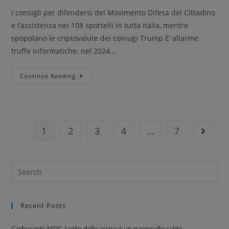
I consigli per difendersi del Movimento Difesa del Cittadino
e l’assistenza nei 108 sportelli in tutta Italia, mentre
spopolano le criptovalute dei coniugi Trump E’ allarme
truffe informatiche: nel 2024…
Continue Reading
1
2
3
4
…
7
Recent Posts
Carburanti: MDC, taglio delle accise è un pannicello caldo