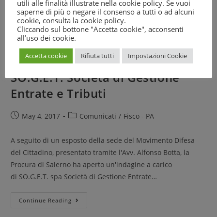
utili alle finalità illustrate nella cookie policy. Se vuoi
Tutela contribuenti, dopo
saperne di più o negare il consenso a tutti o ad alcuni
cookie, consulta la
cookie policy
.
esposto del Movimento Difesa
Cliccando sul bottone "Accetta cookie", acconsenti
all’uso dei cookie.
del Cittadino la Procura di
Accetta cookie
Rifiuta tutti
Impostazioni Cookie
Salerno apre inchiesta sulla
SO.G.E.T. Società di Gestione
Entrate e Tributi
May 4, 2017
Comunicati
/
Fisco - PA
A seguito di un esposto della sede del Movimento Difesa
del Cittadino, presentato tramite l'Avv. Alfonso Botta, la
Procura di Salerno ha aperto un'indagine a carico
di SO.G.E.T. spa Società di Gestione Entrate…
Continue Reading