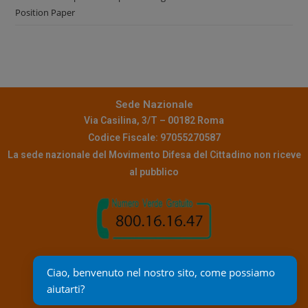
Position Paper
Sede Nazionale
Via Casilina, 3/T – 00182 Roma
Codice Fiscale: 97055270587
La sede nazionale del Movimento Difesa del Cittadino non riceve
al pubblico
Contatti
Ciao, benvenuto nel nostro sito, come possiamo 
Pec:
info@pec.mdc.it
aiutarti?
Mail assistenza:
reclami@mdc.it