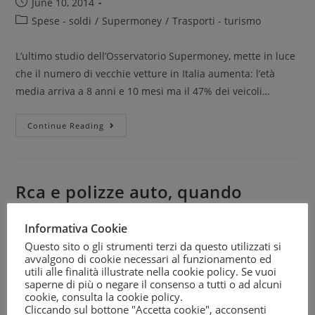
June 10, 2014
Spese - soldi
/
Supermoney
/
Trasporti - turismo
L’ultimo studio dell’Osservatorio Supermoney, mette in luce
che il numero di vecchie vetture in Italia aumenta: l’età
media arriva a 8 anni e 10 mesi ma il 47% dei veicoli…
Continue Reading
Rca e polizze auto, quando
conviene avere una garanzia in
Informativa Cookie
più?
Questo sito o gli strumenti terzi da questo utilizzati si
avvalgono di cookie necessari al funzionamento ed
June 6, 2014
utili alle finalità illustrate nella cookie policy. Se vuoi
saperne di più o negare il consenso a tutti o ad alcuni
Spese - soldi
/
Supermoney
/
Trasporti - turismo
cookie, consulta la
cookie policy
.
Cliccando sul bottone "Accetta cookie", acconsenti