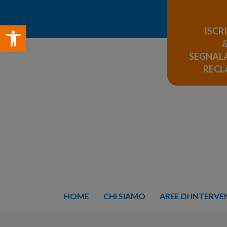
Open toolbar
ISCR
SEGNALA
REC
HOME
CHI SIAMO
AREE DI INTERV