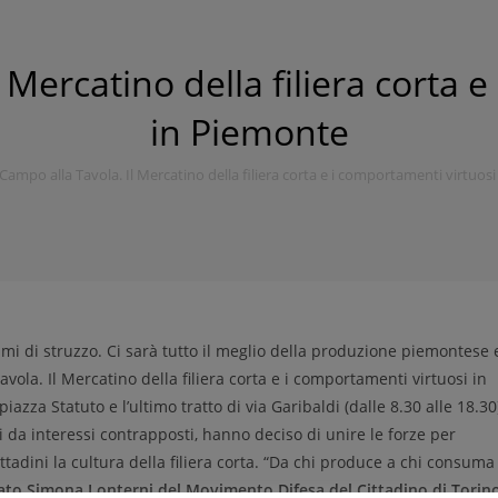
 Mercatino della filiera corta 
in Piemonte
Campo alla Tavola. Il Mercatino della filiera corta e i comportamenti virtuos
mi di struzzo. Ci sarà tutto il meglio della produzione piemontese 
vola. Il Mercatino della filiera corta e i comportamenti virtuosi in
zza Statuto e l’ultimo tratto di via Garibaldi (dalle 8.30 alle 18.30
si da interessi contrapposti, hanno deciso di unire le forze per
ittadini la cultura della filiera corta. “Da chi produce a chi consuma
ato Simona Lonterni del Movimento Difesa del Cittadino di Torin