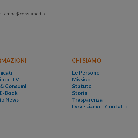
iostampa@consumedia.it
RMAZIONI
CHI SIAMO
icati
Le Persone
ini in TV
Mission
i & Consumi
Statuto
 E-Book
Storia
vio News
Trasparenza
Dove siamo – Contatti