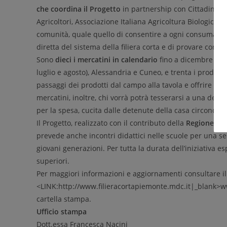
che coordina il Progetto
in partnership con Cittadinan
Agricoltori, Associazione Italiana Agricoltura Biologica,
comunità, quale quello di consentire a ogni consumatore
diretta del sistema della filiera corta e di provare con ma
Sono
dieci i mercatini in calendario
fino a dicembre 201
luglio e agosto), Alessandria e Cuneo, e trenta i produtto
passaggi dei prodotti dal campo alla tavola e offrire qua
mercatini, inoltre, chi vorrà potrà tesserarsi a una dell
per la spesa, cucita dalle detenute della casa circondari
Il Progetto, realizzato con il contributo della
Regione Pi
prevede anche incontri didattici nelle scuole per una se
giovani generazioni. Per tutta la durata dell’iniziativa e
superiori.
Per maggiori informazioni e aggiornamenti consultare il
<LINK:http://www.filieracortapiemonte.mdc.it|_blank>ww
cartella stampa.
Ufficio stampa
Dott.essa Francesca Nacini