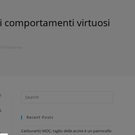
e i comportamenti virtuosi
i in Piemonte
e
).
Recent Posts
Carburanti: MDC, taglio delle accise è un pannicello
o