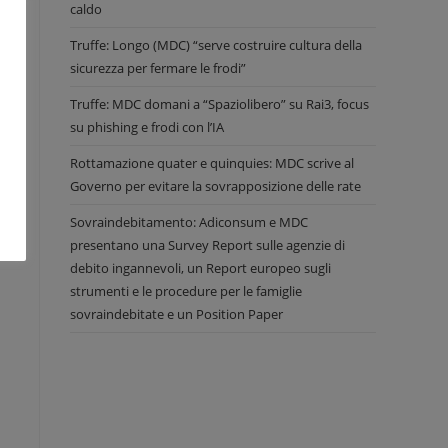
caldo
la
Truffe: Longo (MDC) “serve costruire cultura della
sicurezza per fermare le frodi”
Truffe: MDC domani a “Spaziolibero” su Rai3, focus
su phishing e frodi con l’IA
Rottamazione quater e quinquies: MDC scrive al
Governo per evitare la sovrapposizione delle rate
Sovraindebitamento: Adiconsum e MDC
presentano una Survey Report sulle agenzie di
debito ingannevoli, un Report europeo sugli
strumenti e le procedure per le famiglie
sovraindebitate e un Position Paper