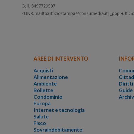
Cell. 3497729597
<LINK:mailto:ufficiostampa@consumedia.it|_pop>uffic
AREE DI INTERVENTO
INFO
Acquisti
Comun
Alimentazione
Cittad
Ambiente
Diritt
Bollette
Guide
Condominio
Archi
Europa
Internet e tecnologia
Salute
Fisco
Sovraindebitamento