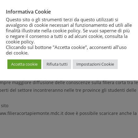
zattiva, MDC Nazionale, Consumedia, Confederazione Italiana
Informativa Cookie
 Confconsumatori e Assoutenti – vogliamo fornire un utile servizio al
Questo sito o gli strumenti terzi da questo utilizzati si
 di usufruire e accedere a informazioni volte alla conoscenza
avvalgono di cookie necessari al funzionamento ed utili alle
no l’efficienza e l’efficacia di questo canale di vendita”.
finalità illustrate nella cookie policy. Se vuoi saperne di più
o negare il consenso a tutti o ad alcuni cookie, consulta la
0 tra Torino (dove saranno ogni prima domenica del mese, esclusi
cookie policy
.
ri che si alterneranno alla vendita diretta per abbattere tutti i
Cliccando sul bottone "Accetta cookie", acconsenti all’uso
lità al giusto prezzo e nel rispetto dell’ambiente. Nel corso dei
dei cookie.
e associazioni promotrici, ricevendo in cambio una borsa ecologica
Accetta cookie
Rifiuta tutti
Impostazioni Cookie
ale di Torino.
emonte
e il patrocinio dei Comuni di Torino, Alessandria e Cuneo,
mpre maggiore diffusione delle conoscenze sulla filiera corta tra le
sperti del settore incontreranno nelle tre province gli studenti delle
 sito
w.filieracortapiemonte.mdc.it dove è possibile scaricare anche la