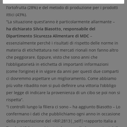
pesce. Scarsa anche la diffusione della categoria per
l’ortofrutta (28%) e del metodo di produzione per i prodotti
ittici (43%).
“La situazione quest’anno è particolarmente allarmante –
ha dichiarato Silvia Biasotto, responsabile del
Dipartimento Sicurezza Alimentare di MDC
–
essenzialmente perché i risultati di rispetto delle norme in
materia di etichettatura nei mercati rionali non fanno altro
che peggiorare. Eppure, visto che sono anni che
l’obbligatorietà in etichetta di importanti informazioni
(come l’origine) è in vigore da anni per questi due comparti
ci dovremmo aspettare un miglioramento. Come abbiamo
più volte ribadito non si può definire una vittoria l’obbligo
per legge di indicare la provenienza di un cibo se poi non si
rispetta”.
“I controlli lungo la filiera ci sono – ha aggiunto Biasotto – Lo
confermano i dati che pubblichiamo ogni anno in occasione
della presentazione del <RIF:2813|_self|>rapporto Italia a