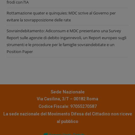
frodi con l’IA
Rottamazione quater e quinquies: MDC scrive al Governo per
evitare la sovrapposizione delle rate
Sovraindebitamento: Adiconsum e MDC presentano una Survey
Report sulle agenzie di debito ingannevoli, un Report europeo sugli
strumenti e le procedure per le famiglie sovraindebitate e un
Position Paper
Sede Nazionale
Via Casilina, 3/T – 00182 Roma
Codice Fiscale: 97055270587
La sede nazionale del Movimento Difesa del Cittadino non riceve
al pubblico