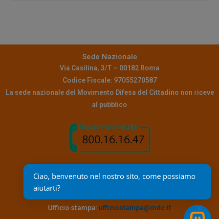
Sede Nazionale
Via Casilina, 3/T – 00182 Roma
Codice Fiscale: 97055270587
La sede nazionale del Movimento Difesa del Cittadino non riceve
al pubblico
Contatti
Ciao, benvenuto nel nostro sito, come possiamo 
Pec:
info@pec.mdc.it
aiutarti?
Mail assistenza:
reclami@mdc.it
Ufficio stampa:
ufficiostampa@mdc.it