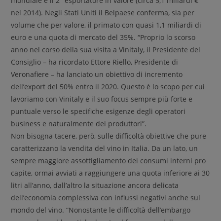
mondiale e il 2° esportatore in valore (circa 5,1 miliardi €
nel 2014). Negli Stati Uniti il Belpaese conferma, sia per
volume che per valore, il primato con quasi 1,1 miliardi di
euro e una quota di mercato del 35%. “Proprio lo scorso
anno nel corso della sua visita a Vinitaly, il Presidente del
Consiglio – ha ricordato Ettore Riello, Presidente di
Veronafiere – ha lanciato un obiettivo di incremento
dell’export del 50% entro il 2020. Questo è lo scopo per cui
lavoriamo con Vinitaly e il suo focus sempre più forte e
puntuale verso le specifiche esigenze degli operatori
business e naturalmente dei produttori”.
Non bisogna tacere, però, sulle difficoltà obiettive che pure
caratterizzano la vendita del vino in Italia. Da un lato, un
sempre maggiore assottigliamento dei consumi interni pro
capite, ormai avviati a raggiungere una quota inferiore ai 30
litri all’anno, dall’altro la situazione ancora delicata
dell’economia complessiva con influssi negativi anche sul
mondo del vino. “Nonostante le difficoltà dell’embargo