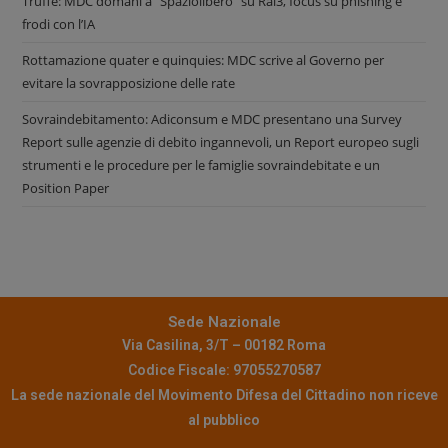
Truffe: MDC domani a “Spaziolibero” su Rai3, focus su phishing e
frodi con l’IA
Rottamazione quater e quinquies: MDC scrive al Governo per
evitare la sovrapposizione delle rate
Sovraindebitamento: Adiconsum e MDC presentano una Survey
Report sulle agenzie di debito ingannevoli, un Report europeo sugli
strumenti e le procedure per le famiglie sovraindebitate e un
Position Paper
Sede Nazionale
Via Casilina, 3/T – 00182 Roma
Codice Fiscale: 97055270587
La sede nazionale del Movimento Difesa del Cittadino non riceve
al pubblico