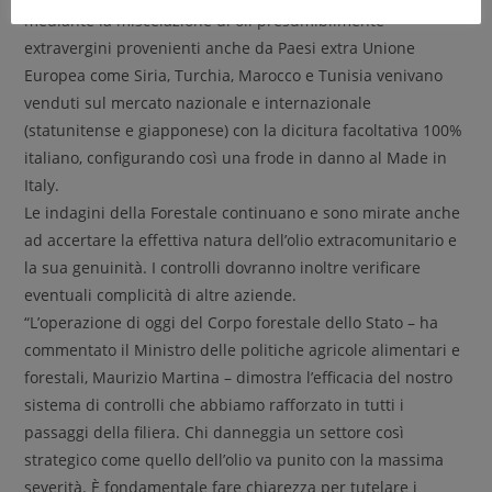
mediante la miscelazione di oli presumibilmente
extravergini provenienti anche da Paesi extra Unione
Europea come Siria, Turchia, Marocco e Tunisia venivano
venduti sul mercato nazionale e internazionale
(statunitense e giapponese) con la dicitura facoltativa 100%
italiano, configurando così una frode in danno al Made in
Italy.
Le indagini della Forestale continuano e sono mirate anche
ad accertare la effettiva natura dell’olio extracomunitario e
la sua genuinità. I controlli dovranno inoltre verificare
eventuali complicità di altre aziende.
“L’operazione di oggi del Corpo forestale dello Stato – ha
commentato il Ministro delle politiche agricole alimentari e
forestali, Maurizio Martina – dimostra l’efficacia del nostro
sistema di controlli che abbiamo rafforzato in tutti i
passaggi della filiera. Chi danneggia un settore così
strategico come quello dell’olio va punito con la massima
severità. È fondamentale fare chiarezza per tutelare i