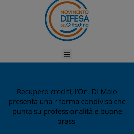
Recupero crediti, l’On. Di Maio
presenta una riforma condivisa che
punta su professionalità e buone
prassi