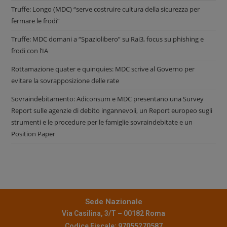
Truffe: Longo (MDC) “serve costruire cultura della sicurezza per
fermare le frodi”
Truffe: MDC domani a “Spaziolibero” su Rai3, focus su phishing e
frodi con l’IA
Rottamazione quater e quinquies: MDC scrive al Governo per
evitare la sovrapposizione delle rate
Sovraindebitamento: Adiconsum e MDC presentano una Survey
Report sulle agenzie di debito ingannevoli, un Report europeo sugli
strumenti e le procedure per le famiglie sovraindebitate e un
Position Paper
Sede Nazionale
Via Casilina, 3/T – 00182 Roma
Codice Fiscale: 97055270587