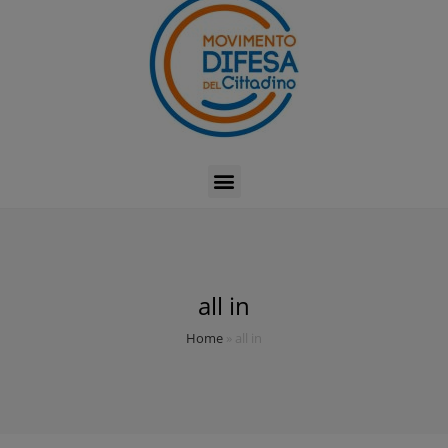
all in
Home
»
all in