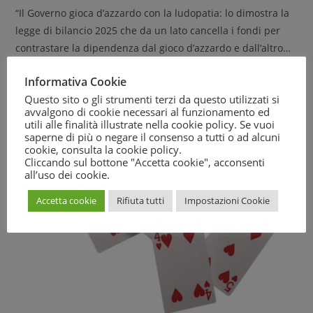
“Il Governo gioca d’azzardo con la ludopatia: lo dimostra la
legge di bilancio 2025 che da un lato cancella i fondi per
contrastare la dipendenza dal gioco d’azzardo e dall’altro…
Informativa Cookie
Continue Reading
Questo sito o gli strumenti terzi da questo utilizzati si
avvalgono di cookie necessari al funzionamento ed
utili alle finalità illustrate nella cookie policy. Se vuoi
saperne di più o negare il consenso a tutti o ad alcuni
cookie, consulta la
cookie policy
.
Cliccando sul bottone "Accetta cookie", acconsenti
all’uso dei cookie.
Accetta cookie
Rifiuta tutti
Impostazioni Cookie