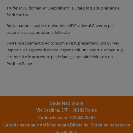
Truffe: MDC domani a “Spaziolibero” su Rai3, focus su phishing e
frodi con l’IA
Rottamazione quater e quinquies: MDC scrive al Governo per
evitare la sovrapposizione delle rate
Sovraindebitamento: Adiconsum e MDC presentano una Survey
Report sulle agenzie di debito ingannevoli, un Report europeo sugli
strumenti e le procedure per le famiglie sovraindebitate e un
Position Paper
Sede Nazionale
Via Casilina, 3/T – 00182 Roma
Codice Fiscale: 97055270587
La sede nazionale del Movimento Difesa del Cittadino non riceve
al pubblico