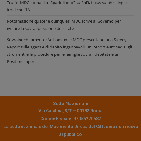
Truffe: MDC domani a “Spaziolibero” su Rai3, focus su phishing e
frodi con l’IA
Rottamazione quater e quinquies: MDC scrive al Governo per
evitare la sovrapposizione delle rate
Sovraindebitamento: Adiconsum e MDC presentano una Survey
Report sulle agenzie di debito ingannevoli, un Report europeo sugli
strumenti e le procedure per le famiglie sovraindebitate e un
Position Paper
Sede Nazionale
Via Casilina, 3/T – 00182 Roma
Codice Fiscale: 97055270587
La sede nazionale del Movimento Difesa del Cittadino non riceve
al pubblico