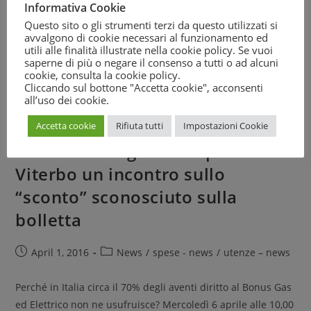
organizzato dal Movimento Difesa del Cittadino (MDC) a
Informativa Cookie
Padova, presso la Sala…
Questo sito o gli strumenti terzi da questo utilizzati si
avvalgono di cookie necessari al funzionamento ed
utili alle finalità illustrate nella cookie policy. Se vuoi
Continue Reading
saperne di più o negare il consenso a tutti o ad alcuni
cookie, consulta la
cookie policy
.
Cliccando sul bottone "Accetta cookie", acconsenti
all’uso dei cookie.
Accetta cookie
Rifiuta tutti
Impostazioni Cookie
Bonus luce e gas: il 6 aprile a
Viterbo un incontro sullo
“sconto” sconosciuto sulla
bolletta
April 1, 2016
News
/
spese - news
/
utenze – news
Perché in Italia circa il 70% degli aventi diritto al Bonus Gas
ed Elettrico non ne usufruisce? Mercoledì 6 aprile alle 10,00