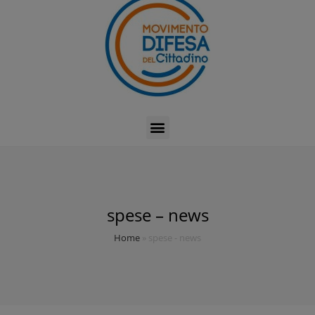
spese – news
Home
»
spese - news