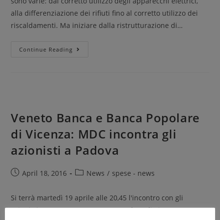
sono varie: dal corretto utilizzo degli apparecchi elettrici,
alla differenziazione dei rifiuti fino al corretto utilizzo dei
riscaldamenti. Ma iniziare dalla ristrutturazione di…
Continue Reading
Veneto Banca e Banca Popolare
di Vicenza: MDC incontra gli
azionisti a Padova
April 18, 2016
News
/
spese - news
Si terrà martedì 19 aprile alle 20,45 l'incontro con gli
azionisti Veneto Banca e Banca Popolare di Vicenza