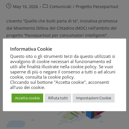
May 16, 2026
Comunicati
/
Progetto Passepartout
L’evento “Quello che butti parla di te”, iniziativa promossa
dal Movimento Difesa del Cittadino (MDC) nell’ambito del
progetto “Passepartout per consumatori intelligenti”,
finanziato dal MIMIT - Art. 148 - Legge 388/2000…
Informativa Cookie
Questo sito o gli strumenti terzi da questo utilizzati si
Continue Reading
avvalgono di cookie necessari al funzionamento ed
utili alle finalità illustrate nella cookie policy. Se vuoi
saperne di più o negare il consenso a tutti o ad alcuni
cookie, consulta la
cookie policy
.
Cliccando sul bottone "Accetta cookie", acconsenti
all’uso dei cookie.
Accetta cookie
Rifiuta tutti
Impostazioni Cookie