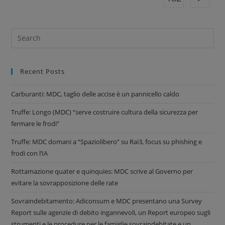
Recent Posts
Carburanti: MDC, taglio delle accise è un pannicello caldo
Truffe: Longo (MDC) “serve costruire cultura della sicurezza per
fermare le frodi”
Truffe: MDC domani a “Spaziolibero” su Rai3, focus su phishing e
frodi con l’IA
Rottamazione quater e quinquies: MDC scrive al Governo per
evitare la sovrapposizione delle rate
Sovraindebitamento: Adiconsum e MDC presentano una Survey
Report sulle agenzie di debito ingannevoli, un Report europeo sugli
strumenti e le procedure per le famiglie sovraindebitate e un