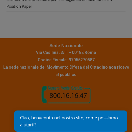
Position Paper
Sede Nazionale
Via Casilina, 3/T – 00182 Roma
Codice Fiscale: 97055270587
La sede nazionale del Movimento Difesa del Cittadino non riceve
al pubblico
Contatti
Ciao, benvenuto nel nostro sito, come possiamo 
Pec:
info@pec.mdc.it
aiutarti?
Mail assistenza:
reclami@mdc.it